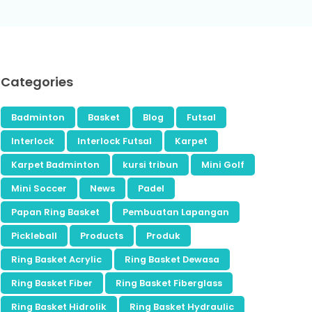
Categories
Badminton
Basket
Blog
Futsal
Interlock
Interlock Futsal
Karpet
Karpet Badminton
kursi tribun
Mini Golf
Mini Soccer
News
Padel
Papan Ring Basket
Pembuatan Lapangan
Pickleball
Products
Produk
Ring Basket Acrylic
Ring Basket Dewasa
Ring Basket Fiber
Ring Basket Fiberglass
Ring Basket Hidrolik
Ring Basket Hydraulic