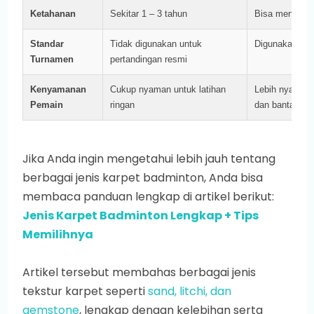
Ketahanan
Sekitar 1 – 3 tahun
Bisa mencapai
Standar
Tidak digunakan untuk
Digunakan da
Turnamen
pertandingan resmi
Kenyamanan
Cukup nyaman untuk latihan
Lebih nyaman k
Pemain
ringan
dan bantalan l
Jika Anda ingin mengetahui lebih jauh tentang
berbagai jenis karpet badminton, Anda bisa
membaca panduan lengkap di artikel berikut:
Jenis Karpet Badminton Lengkap + Tips
Memilihnya
Artikel tersebut membahas berbagai jenis
tekstur karpet seperti
sand, litchi, dan
gemstone
, lengkap dengan kelebihan serta