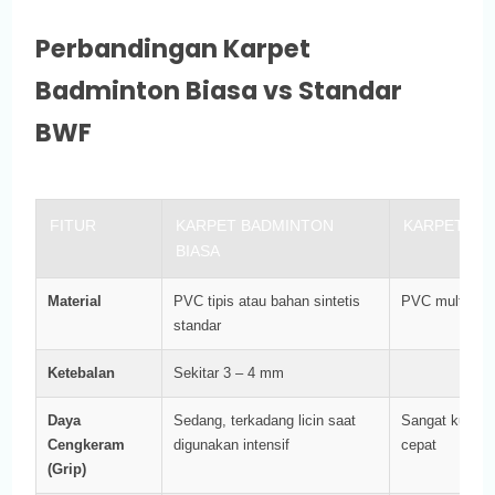
Perbandingan Karpet
Badminton Biasa vs Standar
BWF
FITUR
KARPET BADMINTON
KARPET ST
BIASA
Material
PVC tipis atau bahan sintetis
PVC multi-laye
standar
Ketebalan
Sekitar 3 – 4 mm
Daya
Sedang, terkadang licin saat
Sangat kuat da
Cengkeram
digunakan intensif
cepat
(Grip)