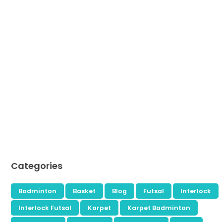
Categories
Badminton
Basket
Blog
Futsal
Interlock
Interlock Futsal
Karpet
Karpet Badminton