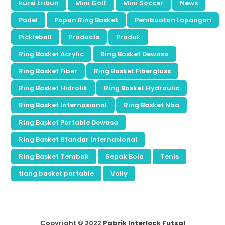
kursi tribun
Mini Golf
Mini Soccer
News
Padel
Papan Ring Basket
Pembuatan Lapangan
Pickleball
Products
Produk
Ring Basket Acrylic
Ring Basket Dewasa
Ring Basket Fiber
Ring Basket Fiberglass
Ring Basket Hidrolik
Ring Basket Hydraulic
Ring Basket Internasional
Ring Basket Nba
Ring Basket Portable Dewasa
Ring Basket Standar Internasional
Ring Basket Tembok
Sepak Bola
Tenis
tiang basket portable
Volly
Copyright ©
2022
Pabrik Interlock Futsal