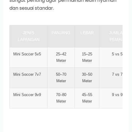
sangat penting agar permainan lebih nyaman
dan sesuai standar.
JENIS
PANJANG
LEBAR
JUMLAH
LAPANGAN
PEMAIN
Mini Soccer 5v5
25–42
15–25
5 vs 5
Meter
Meter
Mini Soccer 7v7
50–70
30–50
7 vs 7
Meter
Meter
Mini Soccer 9v9
70–80
45–55
9 vs 9
Meter
Meter