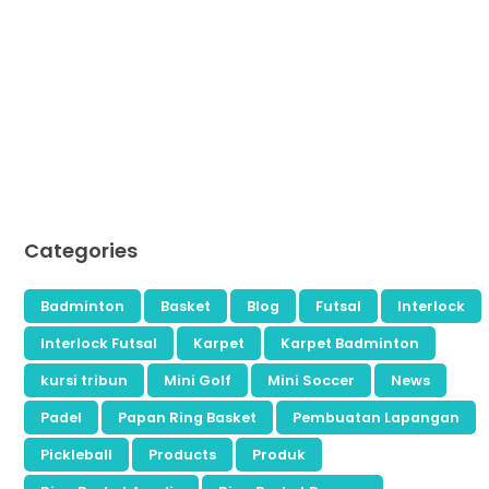
Categories
Badminton
Basket
Blog
Futsal
Interlock
Interlock Futsal
Karpet
Karpet Badminton
kursi tribun
Mini Golf
Mini Soccer
News
Padel
Papan Ring Basket
Pembuatan Lapangan
Pickleball
Products
Produk